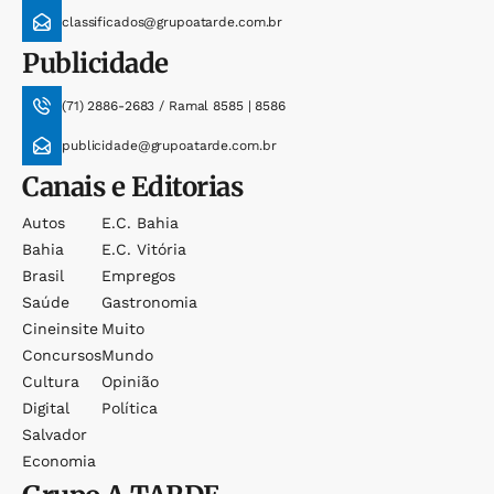
classificados@grupoatarde.com.br
Publicidade
(71) 2886-2683 / Ramal 8585 | 8586
publicidade@grupoatarde.com.br
Canais e Editorias
Autos
E.c. Bahia
Bahia
E.c. Vitória
Brasil
Empregos
Saúde
Gastronomia
Cineinsite
Muito
Concursos
Mundo
Cultura
Opinião
Digital
Política
Salvador
Economia