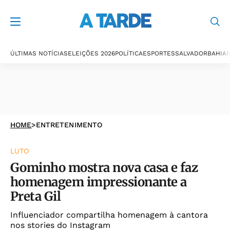
ÚLTIMAS NOTÍCIAS
ELEIÇÕES 2026
POLÍTICA
ESPORTES
SALVADOR
BAHIA
P
HOME
>
ENTRETENIMENTO
LUTO
Gominho mostra nova casa e faz
homenagem impressionante a
Preta Gil
Influenciador compartilha homenagem à cantora
nos stories do Instagram