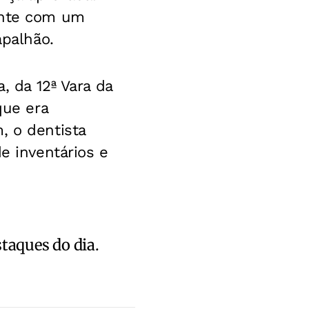
mente com um
apalhão.
, da 12ª Vara da
que era
, o dentista
e inventários e
staques do dia.