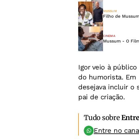
MUSSUM
Filho de Mussum
CINEMA
Mussum - O Film
Igor veio à públic
do humorista. Em 
desejava incluir 
pai de criação.
Tudo sobre
Entr
Entre no can