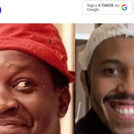
Siga o
A TARDE
no
Google