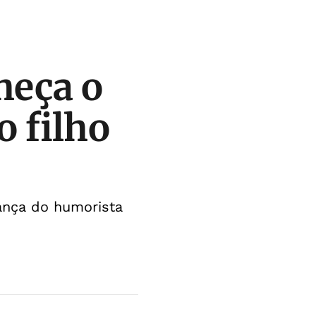
heça o
 filho
rança do humorista