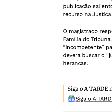
publicação salien
recurso na Justiça
O magistrado respo
Família do Tribuna
“incompetente” par
deverá buscar o “j
heranças.
Siga o A TARDE 
Siga o A TARD