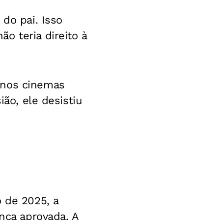
 do pai. Isso
o teria direito à
 nos cinemas
ião, ele desistiu
o de 2025, a
ança aprovada. A