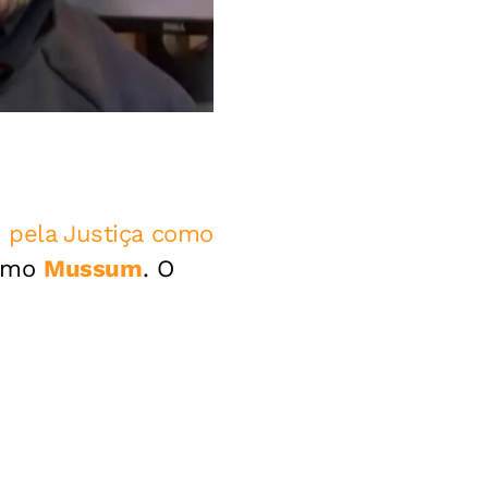
o pela Justiça como
como
Mussum
. O