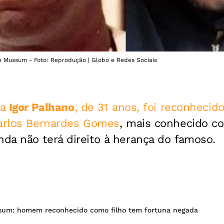
de Mussum - Foto: Reprodução | Globo e Redes Sociais
ta
Igor Palhano
, de 31 anos, foi reconhecid
Carlos Bernardes Gomes
, mais conhecido 
da não terá direito à herança do famoso.
sum: homem reconhecido como filho tem fortuna negada