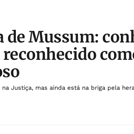
a de Mussum: con
reconhecido como
oso
ia na Justiça, mas ainda está na briga pela he