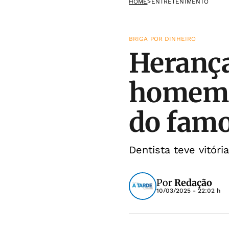
HOME
>
ENTRETENIMENTO
BRIGA POR DINHEIRO
Heranç
homem 
do fam
Dentista teve vitór
Por
Redação
10/03/2025 - 22:02 h