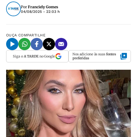
Por
Franciely Gomes
04/08/2025 - 22:03 h
OUÇA
COMPARTILHE
Nos adicione às suas
fontes
Siga o
A TARDE
no Google
preferidas