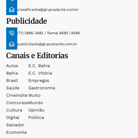
classificados@grupoatarde.com.br
Publicidade
(71) 2886-2683 / Ramal 8585 | 8586
publicidade@grupoatarde.com.br
Canais e Editorias
Autos
E.c. Bahia
Bahia
E.c. Vitória
Brasil
Empregos
Saúde
Gastronomia
Cineinsite
Muito
Concursos
Mundo
Cultura
Opinião
Digital
Política
Salvador
Economia