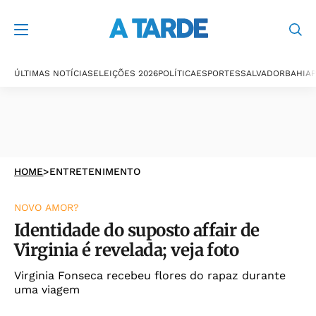
ÚLTIMAS NOTÍCIAS
ELEIÇÕES 2026
POLÍTICA
ESPORTES
SALVADOR
BAHIA
P
HOME
>
ENTRETENIMENTO
NOVO AMOR?
Identidade do suposto affair de
Virginia é revelada; veja foto
Virginia Fonseca recebeu flores do rapaz durante
uma viagem