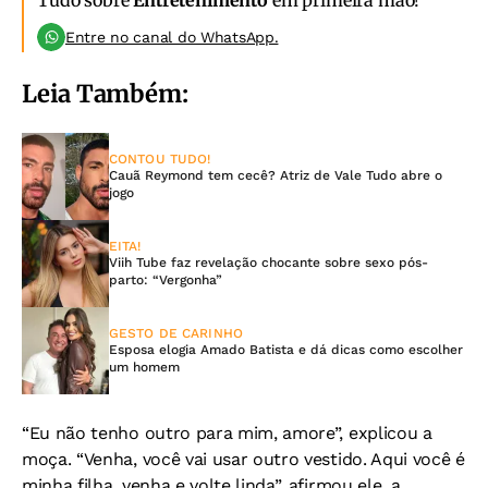
Tudo sobre
Entretenimento
em primeira mão!
Entre no canal do WhatsApp.
Leia Também:
CONTOU TUDO!
Cauã Reymond tem cecê? Atriz de Vale Tudo abre o
jogo
EITA!
Viih Tube faz revelação chocante sobre sexo pós-
parto: “Vergonha”
GESTO DE CARINHO
Esposa elogia Amado Batista e dá dicas como escolher
um homem
“Eu não tenho outro para mim, amore”, explicou a
moça. “Venha, você vai usar outro vestido. Aqui você é
minha filha, venha e volte linda”, afirmou ele, a