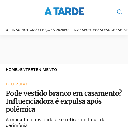
ÚLTIMAS NOTÍCIAS
ELEIÇÕES 2026
POLÍTICA
ESPORTES
SALVADOR
BAHIA
P
HOME
>
ENTRETENIMENTO
DEU RUIM!
Pode vestido branco em casamento?
Influenciadora é expulsa após
polêmica
A moça foi convidada a se retirar do local da
cerimônia