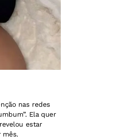
enção nas redes
umbum”. Ela quer
revelou estar
r mês.