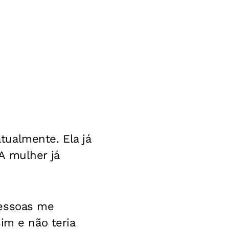
ualmente. Ela já
A mulher já
pessoas me
im e não teria