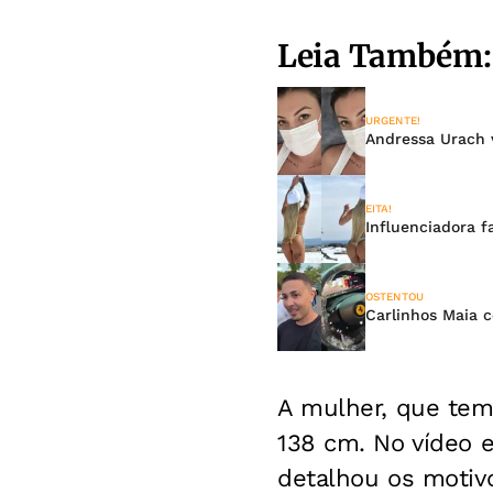
Leia Também:
URGENTE!
Andressa Urach v
EITA!
Influenciadora 
OSTENTOU
Carlinhos Maia c
A mulher, que tem
138 cm. No vídeo 
detalhou os motiv