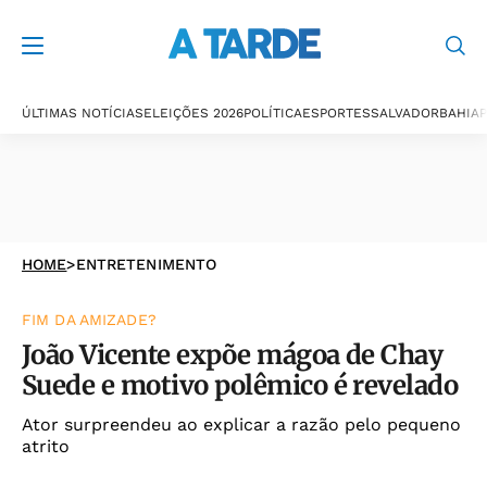
ÚLTIMAS NOTÍCIAS
ELEIÇÕES 2026
POLÍTICA
ESPORTES
SALVADOR
BAHIA
P
HOME
>
ENTRETENIMENTO
FIM DA AMIZADE?
João Vicente expõe mágoa de Chay
Suede e motivo polêmico é revelado
Ator surpreendeu ao explicar a razão pelo pequeno
atrito