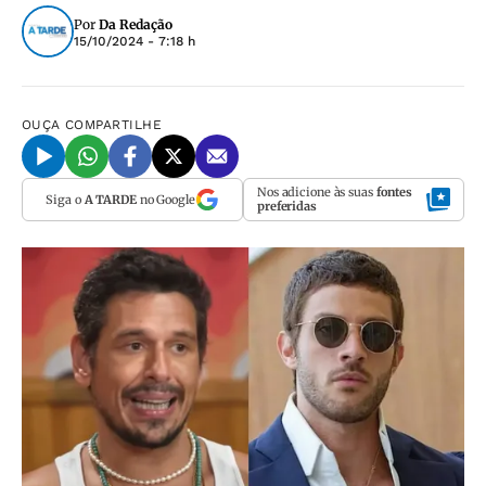
Por
Da Redação
15/10/2024 - 7:18 h
OUÇA
COMPARTILHE
Nos adicione às suas
fontes
Siga o
A TARDE
no Google
preferidas