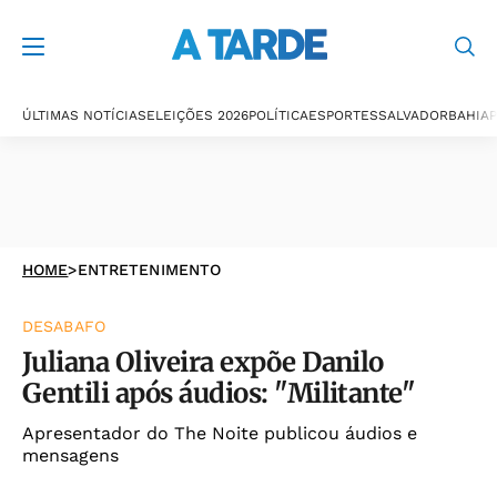
ÚLTIMAS NOTÍCIAS
ELEIÇÕES 2026
POLÍTICA
ESPORTES
SALVADOR
BAHIA
P
HOME
>
ENTRETENIMENTO
DESABAFO
Juliana Oliveira expõe Danilo
Gentili após áudios: "Militante"
Apresentador do The Noite publicou áudios e
mensagens