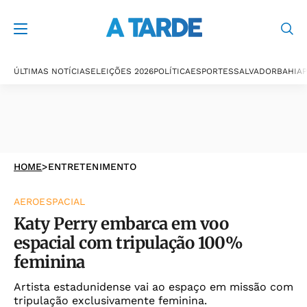
ÚLTIMAS NOTÍCIAS
ELEIÇÕES 2026
POLÍTICA
ESPORTES
SALVADOR
BAHIA
P
HOME
>
ENTRETENIMENTO
AEROESPACIAL
Katy Perry embarca em voo
espacial com tripulação 100%
feminina
Artista estadunidense vai ao espaço em missão com
tripulação exclusivamente feminina.