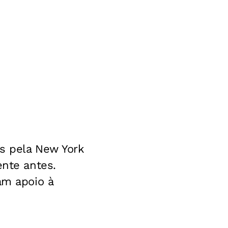
as pela New York
ente antes.
am apoio à