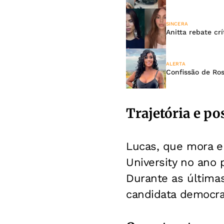
SINCERA
Anitta rebate crí
ALERTA
Confissão de Ros
Trajetória e po
Lucas, que mora e
University no ano 
Durante as últimas
candidata democra