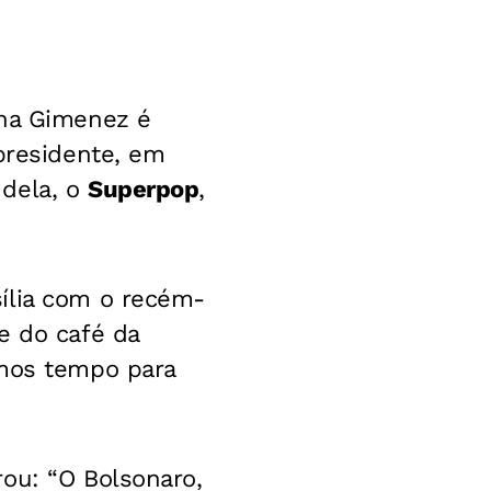
ana Gimenez é
 presidente, em
 dela, o
Superpop
,
ília com o recém-
e do café da
emos tempo para
ou: “O Bolsonaro,