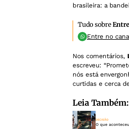
brasileira: a bande
Tudo sobre
Entr
Entre no can
Nos comentários,
escreveu: “Prometo
nós está envergon
curtidas e cerca d
Leia Também:
DECISÃO
O que aconteceu