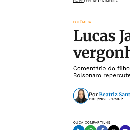
HOME
>
ENTRETENIMENTO
POLÊMICA
Lucas Ja
vergonh
Comentário do filh
Bolsonaro repercute
Por
Beatriz San
11/09/2025 - 17:36 h
OUÇA
COMPARTILHE