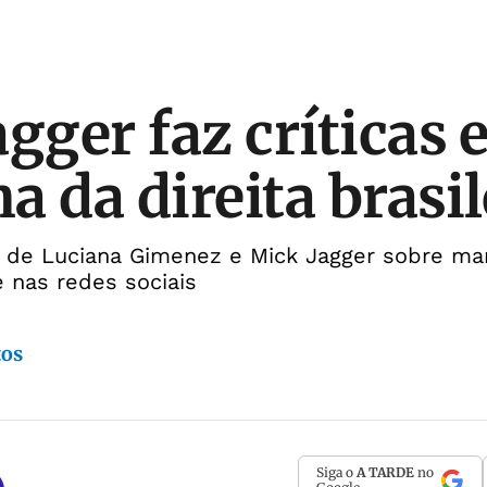
gger faz críticas e
a da direita brasil
o de Luciana Gimenez e Mick Jagger sobre ma
 nas redes sociais
tos
Siga o
A TARDE
no