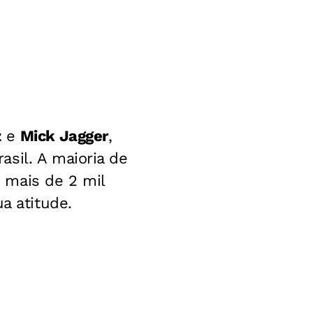
z
e
Mick Jagger
,
sil. A maioria de
 mais de 2 mil
a atitude.