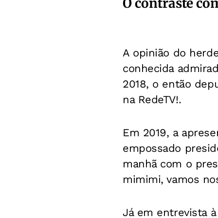
O contraste c
A opinião do herd
conhecida admirado
2018, o então dep
na RedeTV!.
Em 2019, a aprese
empossado presiden
manhã com o presi
mimimi, vamos nos 
Já em entrevista 