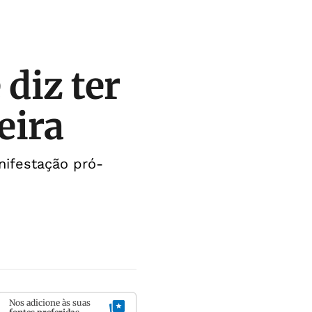
 diz ter
eira
nifestação pró-
Nos adicione às suas