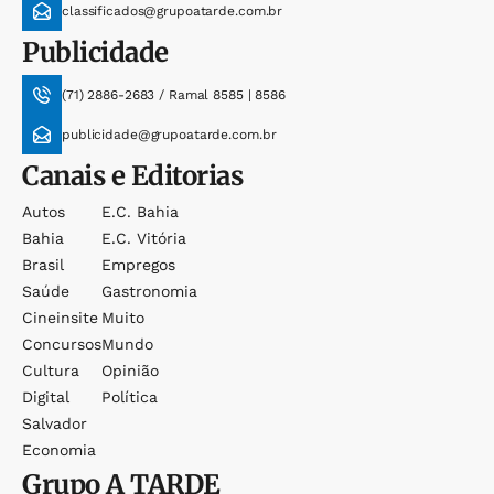
classificados@grupoatarde.com.br
Publicidade
(71) 2886-2683 / Ramal 8585 | 8586
publicidade@grupoatarde.com.br
Canais e Editorias
Autos
E.c. Bahia
Bahia
E.c. Vitória
Brasil
Empregos
Saúde
Gastronomia
Cineinsite
Muito
Concursos
Mundo
Cultura
Opinião
Digital
Política
Salvador
Economia
Grupo
A TARDE