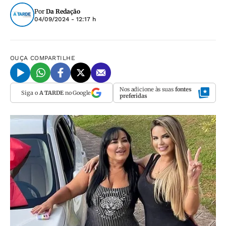
Por
Da Redação
04/09/2024 - 12:17 h
OUÇA
COMPARTILHE
Nos adicione às suas
fontes
Siga o
A TARDE
no Google
preferidas