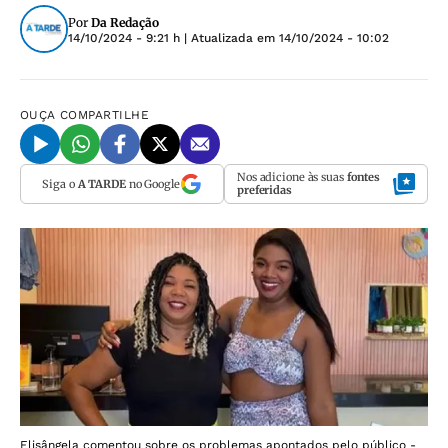
Por
Da Redação
14/10/2024 - 9:21 h
| Atualizada em
14/10/2024 - 10:02
OUÇA
COMPARTILHE
Nos adicione às suas
fontes
Siga o
A TARDE
no Google
preferidas
Elisângela comentou sobre os problemas apontados pelo público -