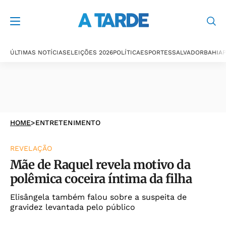
ÚLTIMAS NOTÍCIAS
ELEIÇÕES 2026
POLÍTICA
ESPORTES
SALVADOR
BAHIA
P
HOME
>
ENTRETENIMENTO
REVELAÇÃO
Mãe de Raquel revela motivo da
polêmica coceira íntima da filha
Elisângela também falou sobre a suspeita de
gravidez levantada pelo público