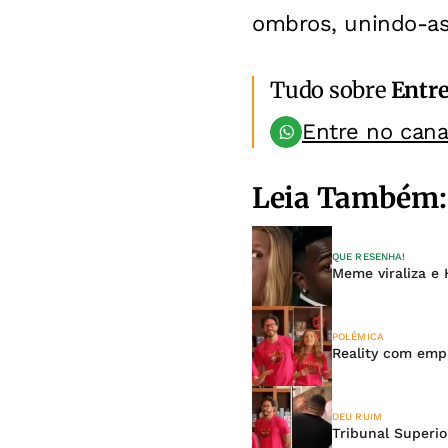
ombros, unindo-a
Tudo sobre
Entr
Entre no can
Leia Também:
QUE RESENHA!
Meme viraliza e 
POLÊMICA
Reality com empr
DEU RUIM
Tribunal Superio