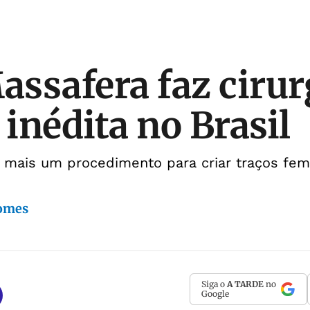
ssafera faz cirur
 inédita no Brasil
z mais um procedimento para criar traços fem
Gomes
Siga o
A TARDE
no
Google