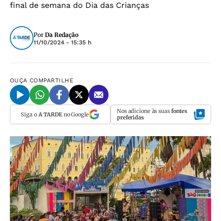
final de semana do Dia das Crianças
Por
Da Redação
11/10/2024 - 15:35 h
OUÇA
COMPARTILHE
Nos adicione às suas
fontes
Siga o
A TARDE
no Google
preferidas