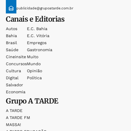
publicidade@grupoatarde.com.br
Canais e Editorias
Autos
E.c. Bahia
Bahia
E.c. Vitória
Brasil
Empregos
Saúde
Gastronomia
Cineinsite
Muito
Concursos
Mundo
Cultura
Opinião
Digital
Política
Salvador
Economia
Grupo
A TARDE
A TARDE
A TARDE FM
MASSA!