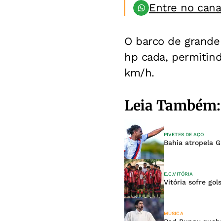
Entre no can
O barco de grande
hp cada, permitin
km/h.
Leia Também:
PIVETES DE AÇO
Bahia atropela G
E.C.VITÓRIA
Vitória sofre go
MÚSICA