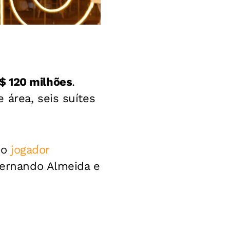
R$ 120 milhões
.
 área, seis suítes
do
jogador
Fernando Almeida e