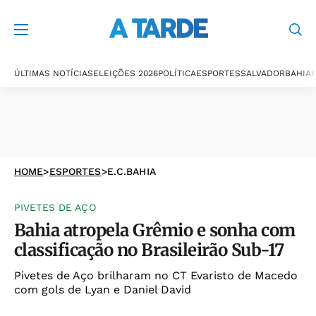
ÚLTIMAS NOTÍCIAS
ELEIÇÕES 2026
POLÍTICA
ESPORTES
SALVADOR
BAHIA
P
HOME
>
ESPORTES
>
E.C.BAHIA
PIVETES DE AÇO
Bahia atropela Grêmio e sonha com
classificação no Brasileirão Sub-17
Pivetes de Aço brilharam no CT Evaristo de Macedo
com gols de Lyan e Daniel David