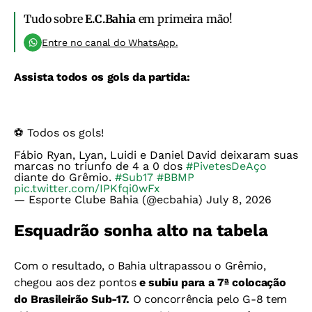
Tudo sobre
E.C.Bahia
em primeira mão!
Entre no canal do WhatsApp.
Assista todos os gols da partida:
⚽ Todos os gols!
Fábio Ryan, Lyan, Luidi e Daniel David deixaram suas
marcas no triunfo de 4 a 0 dos
#PivetesDeAço
diante do Grêmio.
#Sub17
#BBMP
pic.twitter.com/IPKfqi0wFx
— Esporte Clube Bahia (@ecbahia)
July 8, 2026
Esquadrão sonha alto na tabela
Com o resultado, o Bahia ultrapassou o Grêmio,
chegou aos dez pontos
e subiu para a 7ª colocação
do Brasileirão Sub-17.
O concorrência pelo G-8 tem