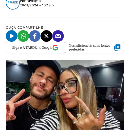
Por
Redação
26/11/2024 - 10:18 h
OUÇA
COMPARTILHE
Nos adicione às suas
fontes
Siga o
A TARDE
no Google
preferidas