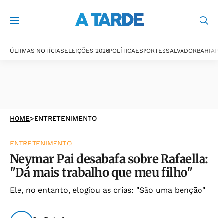
ÚLTIMAS NOTÍCIAS
ELEIÇÕES 2026
POLÍTICA
ESPORTES
SALVADOR
BAHIA
P
HOME
>
ENTRETENIMENTO
ENTRETENIMENTO
Neymar Pai desabafa sobre Rafaella:
"Dá mais trabalho que meu filho"
Ele, no entanto, elogiou as crias: "São uma benção"