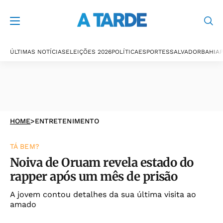
ÚLTIMAS NOTÍCIAS
ELEIÇÕES 2026
POLÍTICA
ESPORTES
SALVADOR
BAHIA
P
HOME
>
ENTRETENIMENTO
TÁ BEM?
Noiva de Oruam revela estado do
rapper após um mês de prisão
A jovem contou detalhes da sua última visita ao
amado