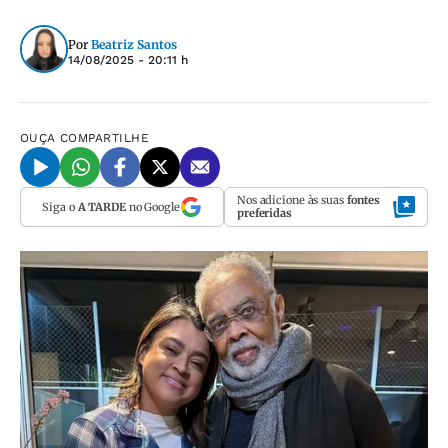
Por
Beatriz Santos
14/08/2025 - 20:11 h
OUÇA
COMPARTILHE
Nos adicione às suas
fontes
Siga o
A TARDE
no Google
preferidas