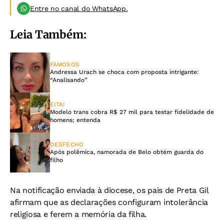
Entre no canal do WhatsApp.
Leia Também:
FAMOSOS
Andressa Urach se choca com proposta intrigante:
“Analisando”
EITA!
Modelo trans cobra R$ 27 mil para testar fidelidade de
homens; entenda
DESFECHO
Após polêmica, namorada de Belo obtém guarda do
filho
Na notificação enviada à diocese, os pais de Preta Gil
afirmam que as declarações configuram intolerância
religiosa e ferem a memória da filha.