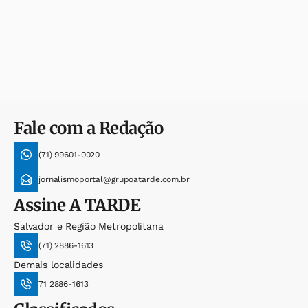
Fale com a Redação
(71) 99601-0020
jornalismoportal@grupoatarde.com.br
Assine
A TARDE
Salvador e Região Metropolitana
(71) 2886-1613
Demais localidades
71 2886-1613