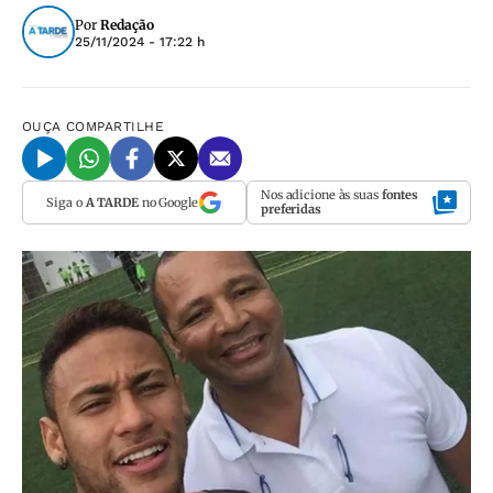
Por
Redação
25/11/2024 - 17:22 h
OUÇA
COMPARTILHE
Nos adicione às suas
fontes
Siga o
A TARDE
no Google
preferidas