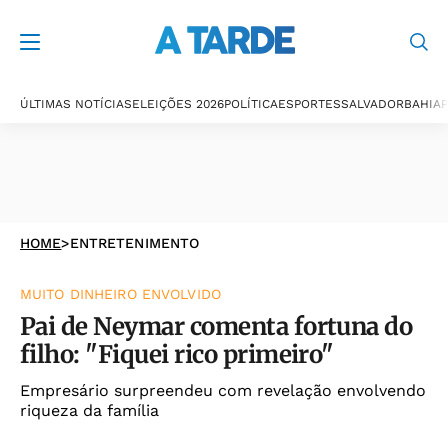
ÚLTIMAS NOTÍCIAS
ELEIÇÕES 2026
POLÍTICA
ESPORTES
SALVADOR
BAHIA
P
HOME
>
ENTRETENIMENTO
MUITO DINHEIRO ENVOLVIDO
Pai de Neymar comenta fortuna do
filho: "Fiquei rico primeiro"
Empresário surpreendeu com revelação envolvendo
riqueza da família