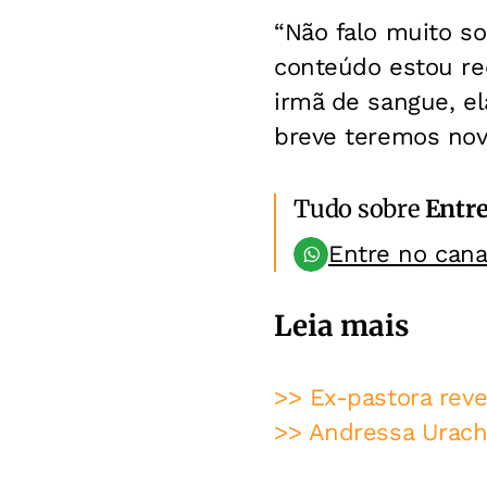
“Não falo muito so
conteúdo estou re
irmã de sangue, e
breve teremos nov
Tudo sobre
Entr
Entre no can
Leia mais
>> Ex-pastora rev
>> Andressa Urach 