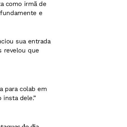
ta como irmã de
ofundamente e
ciou sua entrada
s revelou que
da para colab em
 insta dele.”