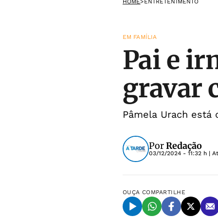
HOME
>
ENTRETENIMENTO
EM FAMÍLIA
Pai e i
gravar 
Pâmela Urach está 
Por
Redação
03/12/2024 - 11:32 h
| A
OUÇA
COMPARTILHE