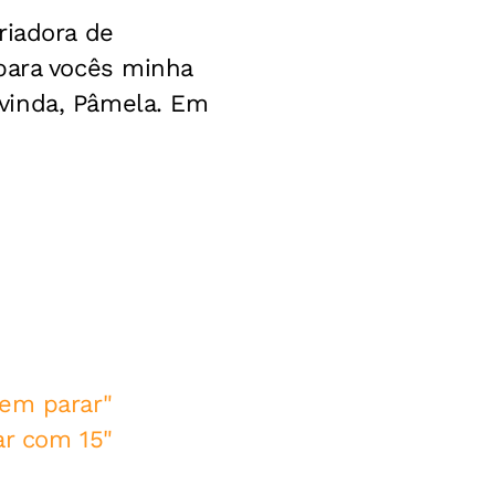
riadora de
para vocês minha
vinda, Pâmela. Em
sem parar"
ar com 15"