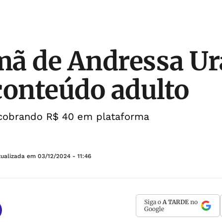
rmã de Andressa U
conteúdo adulto
cobrando R$ 40 em plataforma
tualizada em
03/12/2024 - 11:46
Siga o
A TARDE
no
Google