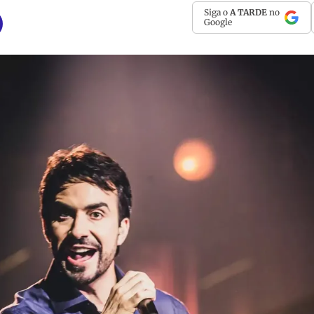
Siga o
A TARDE
no
Google