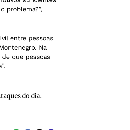
 o problema?”,
ivil entre pessoas
Montenegro. Na
o de que pessoas
”.
staques do dia.