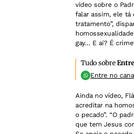
vídeo sobre o Padr
falar assim, ele t
tratamento”, dispa
homossexualidade,
gay… E aí? É crim
Tudo sobre
Entr
Entre no can
Ainda no vídeo, Fl
acreditar na homos
o pecado”. “O pad
que tem Jesus com
Se apoia o pecado,