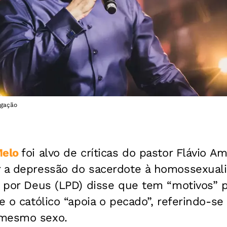
lgação
Melo
foi alvo de críticas do pastor Flávio A
r a depressão do sacerdote à homossexualid
s por Deus (LPD) disse que tem “motivos” p
ue o católico “apoia o pecado”, referindo-s
 mesmo sexo.