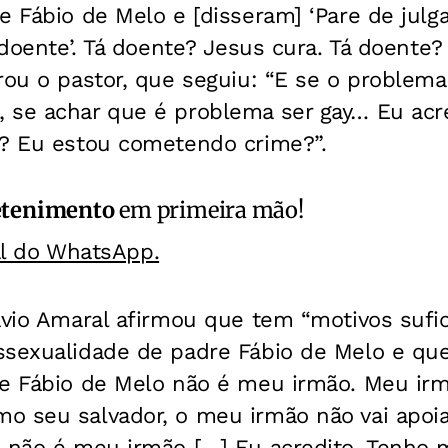
e Fábio de Melo e [disseram] ‘Pare de jul
á doente’. Tá doente? Jesus cura. Tá doent
rou o pastor, que seguiu: “E se o problema
 se achar que é problema ser gay… Eu acre
e? Eu estou cometendo crime?”.
etenimento
em primeira mão!
al do WhatsApp.
ávio Amaral afirmou que tem “motivos sufic
sexualidade de padre Fábio de Melo e que 
re Fábio de Melo não é meu irmão. Meu ir
o seu salvador, o meu irmão não vai apoia
 não é meu irmão […] Eu acredito. Tenho m