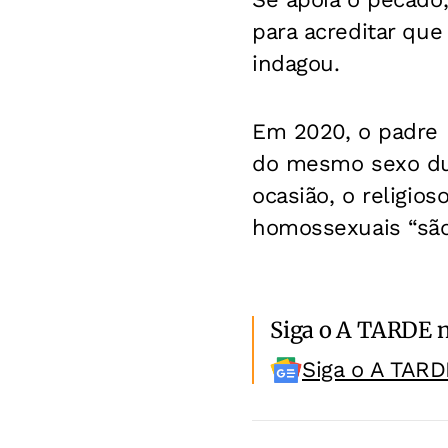
para acreditar que
indagou.
Em 2020, o padre F
do mesmo sexo du
ocasião, o religi
homossexuais “são 
Siga o A TARDE 
Siga o A TARD