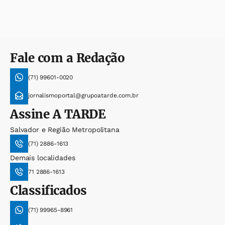
Fale com a Redação
(71) 99601-0020
jornalismoportal@grupoatarde.com.br
Assine
A TARDE
Salvador e Região Metropolitana
(71) 2886-1613
Demais localidades
71 2886-1613
Classificados
(71) 99965-8961