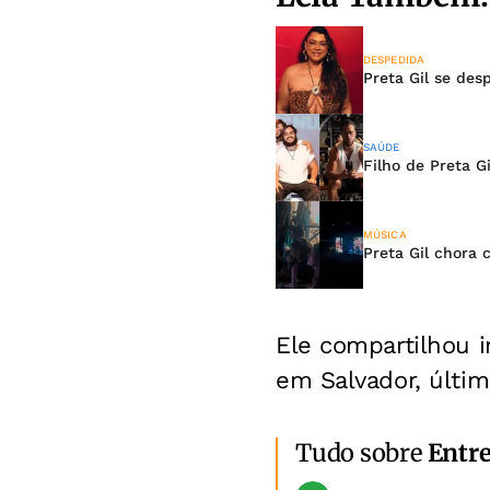
DESPEDIDA
Preta Gil se des
SAÚDE
Filho de Preta 
MÚSICA
Preta Gil chora
Ele compartilhou i
em Salvador, últim
Tudo sobre
Entr