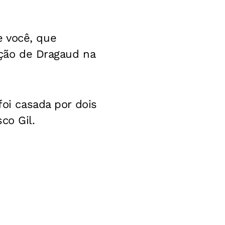
e você, que
eção de Dragaud na
foi casada por dois
co Gil.