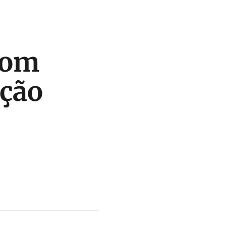
 com
ação