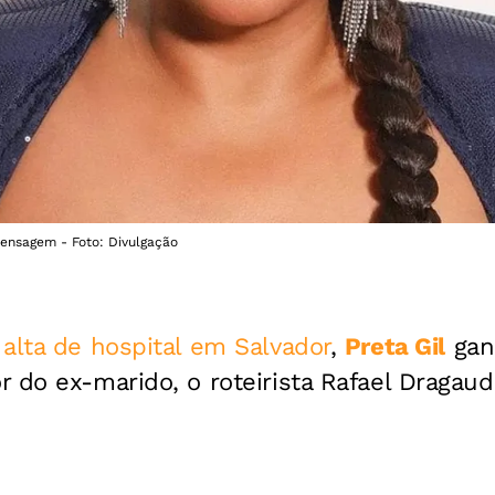
mensagem - Foto: Divulgação
r
alta de hospital em Salvador
,
Preta Gil
gan
 do ex-marido, o roteirista Rafael Dragaud