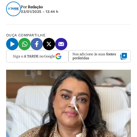
Por
Redação
03/01/2025 - 13:44 h
OUÇA
COMPARTILHE
Nos adicione às suas
fontes
Siga o
A TARDE
no Google
preferidas