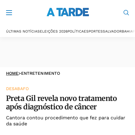
ÚLTIMAS NOTÍCIAS
ELEIÇÕES 2026
POLÍTICA
ESPORTES
SALVADOR
BAHIA
P
HOME
>
ENTRETENIMENTO
DESABAFO
Preta Gil revela novo tratamento
após diagnóstico de câncer
Cantora contou procedimento que fez para cuidar
da saúde