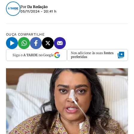
Por
Da Redação
05/11/2024 - 20:41 h
OUÇA
COMPARTILHE
Nos adicione às suas
fontes
Siga o
A TARDE
no Google
preferidas