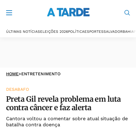
ÚLTIMAS NOTÍCIAS
ELEIÇÕES 2026
POLÍTICA
ESPORTES
SALVADOR
BAHIA
P
HOME
>
ENTRETENIMENTO
DESABAFO
Preta Gil revela problema em luta
contra câncer e faz alerta
Cantora voltou a comentar sobre atual situação de
batalha contra doença