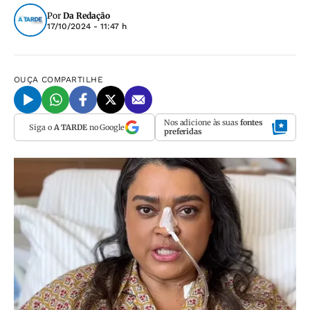
Por
Da Redação
17/10/2024 - 11:47 h
OUÇA
COMPARTILHE
Nos adicione às suas
fontes
Siga o
A TARDE
no Google
preferidas