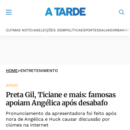
ÚLTIMAS NOTÍCIAS
ELEIÇÕES 2026
POLÍTICA
ESPORTES
SALVADOR
BAHIA
P
HOME
>
ENTRETENIMENTO
APOIO
Preta Gil, Ticiane e mais: famosas
apoiam Angélica após desabafo
Pronunciamento da apresentadora foi feito após
nora de Angélica e Huck causar discussão por
ciúmes na internet