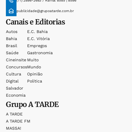
(71) 2886-2683 / Ramal 8585 | 8586
publicidade@grupoatarde.com.br
Canais e Editorias
Autos
E.c. Bahia
Bahia
E.c. Vitória
Brasil
Empregos
Saúde
Gastronomia
Cineinsite
Muito
Concursos
Mundo
Cultura
Opinião
Digital
Política
Salvador
Economia
Grupo
A TARDE
A TARDE
A TARDE FM
MASSA!