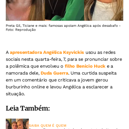
Preta Gil, Ticiane e mais: famosas apoiam Angélica após desabafo -
Foto: Reprodução
A
apresentadora Angélica Ksyvickis
usou as redes
sociais nesta quarta-feira, 7, para se pronunciar sobre
a polêmica que envolveu o
filho Benício Huck
e a
namorada dele,
Duda Guerra
. Uma curtida suspeita
em um comentário que criticava a jovem gerou
burburinho online e levou Angélica a esclarecer a
situação.
Leia Também:
SAIBA QUEM É QUEM