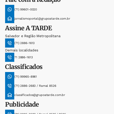
(71) 99601-0020
jornalismoportal@grupoatarde.com.br
Assine
A TARDE
Salvador e Região Metropolitana
(71) 2886-1613
Demais localidades
71 2886-1613
Classificados
(71) 99965-8961
(71) 2886-2683 / Ramal 8526
classificados@grupoatarde.com.br
Publicidade