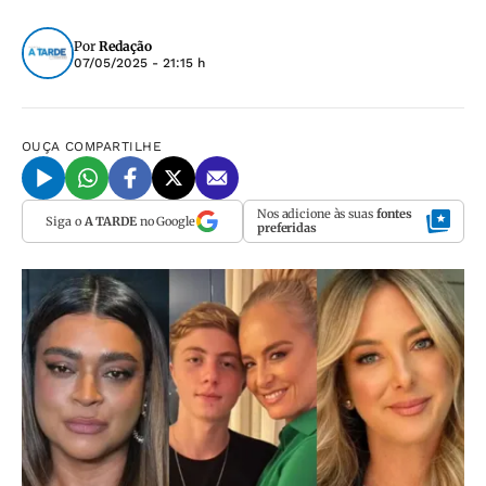
Por
Redação
07/05/2025 - 21:15 h
OUÇA
COMPARTILHE
Nos adicione às suas
fontes
Siga o
A TARDE
no Google
preferidas