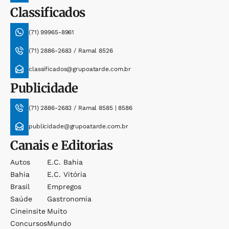
Classificados
(71) 99965-8961
(71) 2886-2683 / Ramal 8526
classificados@grupoatarde.com.br
Publicidade
(71) 2886-2683 / Ramal 8585 | 8586
publicidade@grupoatarde.com.br
Canais e Editorias
Autos
E.c. Bahia
Bahia
E.c. Vitória
Brasil
Empregos
Saúde
Gastronomia
Cineinsite
Muito
Concursos
Mundo