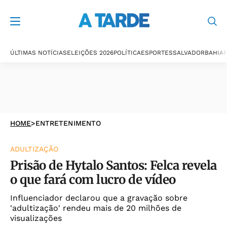
ÚLTIMAS NOTÍCIAS
ELEIÇÕES 2026
POLÍTICA
ESPORTES
SALVADOR
BAHIA
P
HOME
>
ENTRETENIMENTO
ADULTIZAÇÃO
Prisão de Hytalo Santos: Felca revela
o que fará com lucro de vídeo
Influenciador declarou que a gravação sobre
'adultização' rendeu mais de 20 milhões de
visualizações