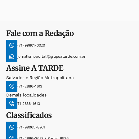
Fale com a Redação
(71) 99601-0020
jornalismoportal@grupoatarde.com.br
Assine
A TARDE
Salvador e Região Metropolitana
(71) 2886-1613
Demais localidades
71 2886-1613
Classificados
(71) 99965-8961
(71) 2886-2683 / Ramal 8526