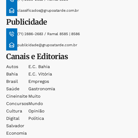
classificados@grupoatarde.com.br
Publicidade
(71) 2886-2683 / Ramal 8585 | 8586
publicidade@grupoatarde.com.br
Canais e Editorias
Autos
E.c. Bahia
Bahia
E.c. Vitória
Brasil
Empregos
Saúde
Gastronomia
Cineinsite
Muito
Concursos
Mundo
Cultura
Opinião
Digital
Política
Salvador
Economia