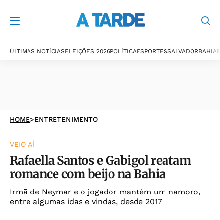
ÚLTIMAS NOTÍCIAS
ELEIÇÕES 2026
POLÍTICA
ESPORTES
SALVADOR
BAHIA
P
HOME
>
ENTRETENIMENTO
VEIO AÍ
Rafaella Santos e Gabigol reatam
romance com beijo na Bahia
Irmã de Neymar e o jogador mantém um namoro,
entre algumas idas e vindas, desde 2017