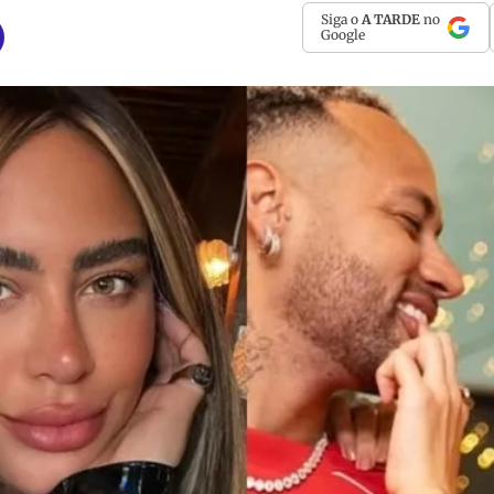
Siga o
A TARDE
no
Google