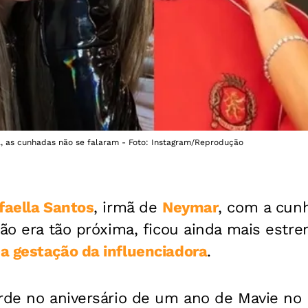
, as cunhadas não se falaram - Foto: Instagram/Reprodução
faella Santos
, irmã de
Neymar
, com a cu
não era tão próxima, ficou ainda mais estr
a gestação da influenciadora
.
rde no aniversário de um ano de Mavie no 