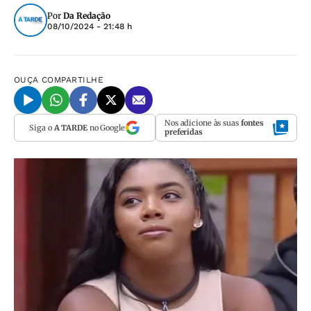
Por
Da Redação
08/10/2024 - 21:48 h
OUÇA
COMPARTILHE
Nos adicione às suas
fontes
Siga o
A TARDE
no Google
preferidas