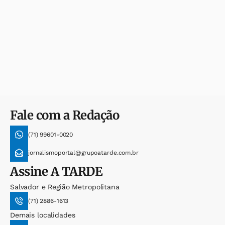
Fale com a Redação
(71) 99601-0020
jornalismoportal@grupoatarde.com.br
Assine
A TARDE
Salvador e Região Metropolitana
(71) 2886-1613
Demais localidades