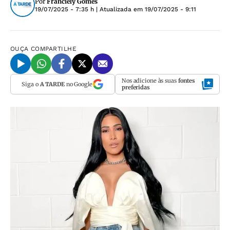
Por
Franciely Gomes
19/07/2025 - 7:35 h
| Atualizada em
19/07/2025 - 9:11
OUÇA
COMPARTILHE
Nos adicione às suas
fontes
Siga o
A TARDE
no Google
preferidas