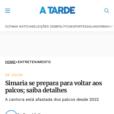
ÚLTIMAS NOTÍCIAS
ELEIÇÕES 2026
POLÍTICA
ESPORTES
SALVADOR
BAHIA
P
HOME
>
ENTRETENIMENTO
DE VOLTA!
Simaria se prepara para voltar aos
palcos; saiba detalhes
A cantora está afastada dos palcos desde 2022