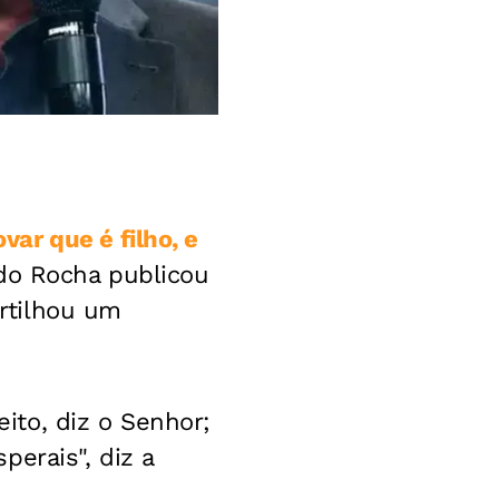
ar que é filho, e
rdo Rocha publicou
rtilhou um
ito, diz o Senhor;
erais", diz a