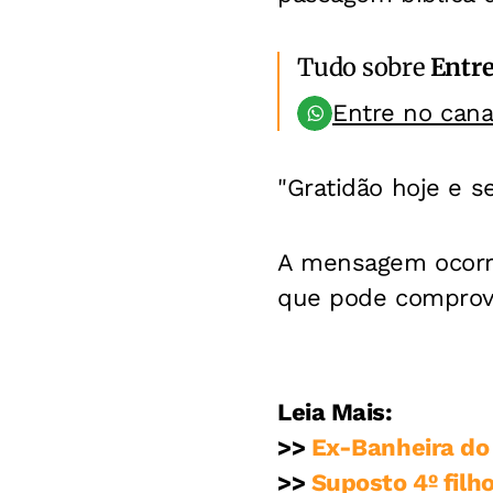
Tudo sobre
Entr
Entre no can
"Gratidão hoje e 
A mensagem ocor
que pode comprova
Leia Mais:
>>
Ex-Banheira do 
>>
Suposto 4º filh