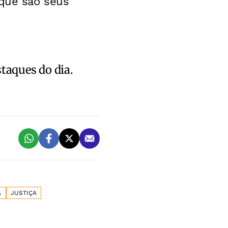
 que são seus
staques do dia.
A
JUSTIÇA