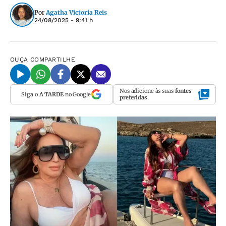
Por
Agatha Victoria Reis
24/08/2025 - 9:41 h
OUÇA
COMPARTILHE
Nos adicione às suas
fontes
Siga o
A TARDE
no Google
preferidas