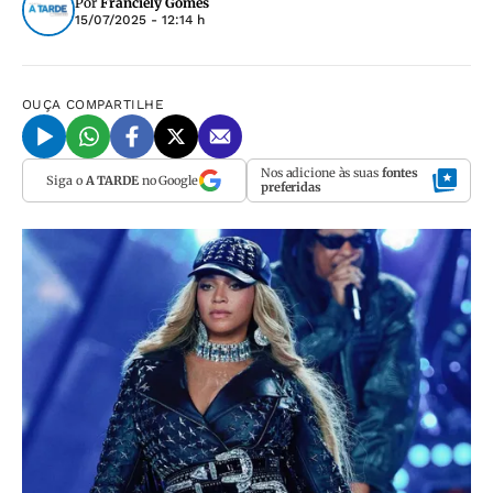
Por
Franciely Gomes
15/07/2025 - 12:14 h
OUÇA
COMPARTILHE
Nos adicione às suas
fontes
Siga o
A TARDE
no Google
preferidas