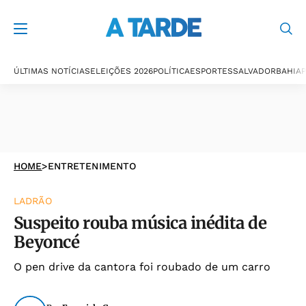
ÚLTIMAS NOTÍCIAS
ELEIÇÕES 2026
POLÍTICA
ESPORTES
SALVADOR
BAHIA
P
HOME
>
ENTRETENIMENTO
LADRÃO
Suspeito rouba música inédita de
Beyoncé
O pen drive da cantora foi roubado de um carro