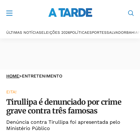
ÚLTIMAS NOTÍCIAS
ELEIÇÕES 2026
POLÍTICA
ESPORTES
SALVADOR
BAHIA
P
HOME
>
ENTRETENIMENTO
EITA!
Tirullipa é denunciado por crime
grave contra três famosas
Denúncia contra Tirullipa foi apresentada pelo
Ministério Público