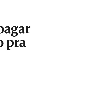
pagar
o pra