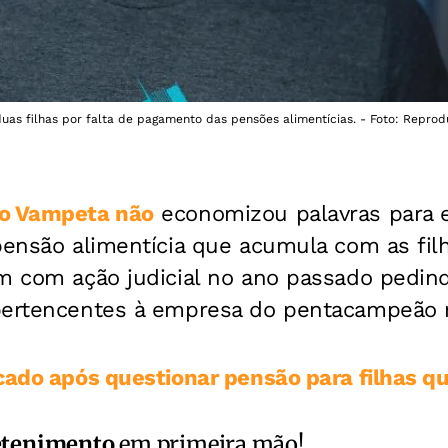
uas filhas por falta de pagamento das pensões alimentícias. - Foto: Repro
no Vampeta não
economizou palavras para e
pensão alimentícia que acumula com as filh
am com ação judicial no ano passado pedin
pertencentes à empresa do pentacampeão 
cado após questionar pensão para filhas qu
etenimento
em primeira mão!