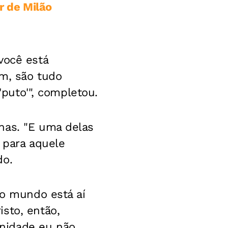
r de Milão
você está
am, são tudo
'puto'", completou.
has. "E uma delas
 para aquele
do.
 o mundo está aí
sto, então,
nidade eu não