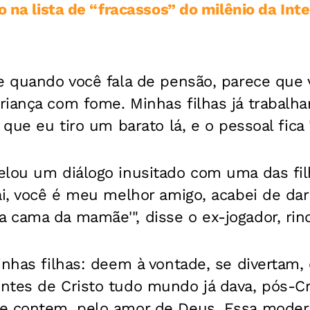
o na lista de “fracassos” do milênio da Inte
e quando você fala de pensão, parece que 
riança com fome. Minhas filhas já trabalh
 que eu tiro um barato lá, e o pessoal fica 
elou um diálogo inusitado com uma das fil
ai, você é meu melhor amigo, acabei de dar
 cama da mamãe'", disse o ex-jogador, rin
inhas filhas: deem à vontade, se divertam,
tes de Cristo tudo mundo já dava, pós-Cri
e contem, pelo amor de Deus. Essa moder