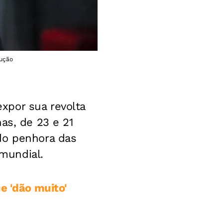
dução
xpor sua revolta
as, de 23 e 21
do penhora das
mundial.
e 'dão muito'