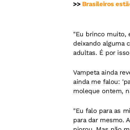
>>
Brasileiros estã
"Eu brinco muito, 
deixando alguma c
adultas. É por isso
Vampeta ainda rev
ainda me falou: 'p
moleque ontem, na
"Eu falo para as m
para dar mesmo. An
piorou. Mas não m