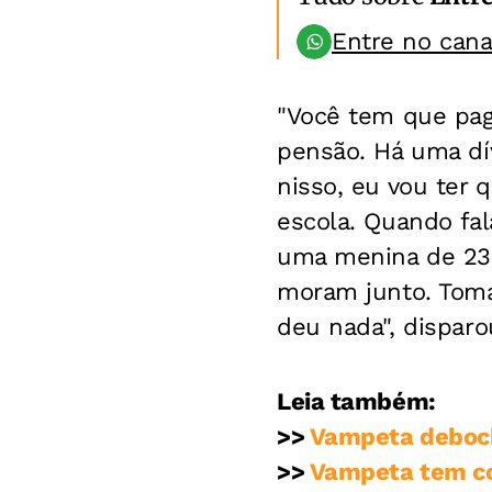
Entre no can
"Você tem que paga
pensão. Há uma dí
nisso, eu vou ter 
escola. Quando fal
uma menina de 23 
moram junto. Toma
deu nada", dispar
Leia também:
>>
Vampeta deboch
>>
Vampeta tem con