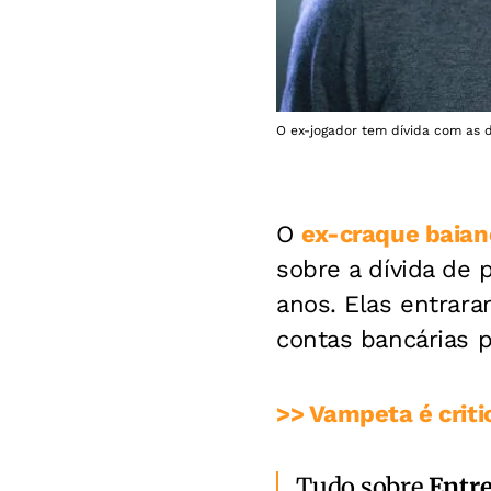
O ex-jogador tem dívida com as d
O
ex-craque baia
sobre a dívida de 
anos. Elas entrar
contas bancárias 
>> Vampeta é criti
Tudo sobre
Entr