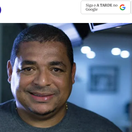
Siga o
A TARDE
no
Google