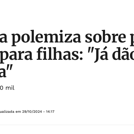
 polemiza sobre 
ara filhas: "Já dã
a"
0 mil
tualizada em
29/10/2024 - 14:17