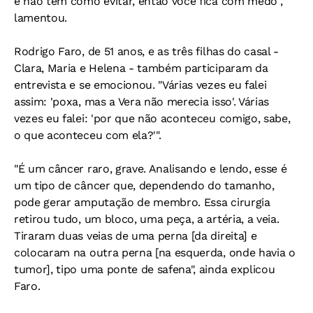
e não tem como evitar, então você fica com medo",
lamentou.
Rodrigo Faro, de 51 anos, e as três filhas do casal -
Clara, Maria e Helena - também participaram da
entrevista e se emocionou. "Várias vezes eu falei
assim: 'poxa, mas a Vera não merecia isso'. Várias
vezes eu falei: 'por que não aconteceu comigo, sabe,
o que aconteceu com ela?'".
"É um câncer raro, grave. Analisando e lendo, esse é
um tipo de câncer que, dependendo do tamanho,
pode gerar amputação de membro. Essa cirurgia
retirou tudo, um bloco, uma peça, a artéria, a veia.
Tiraram duas veias de uma perna [da direita] e
colocaram na outra perna [na esquerda, onde havia o
tumor], tipo uma ponte de safena", ainda explicou
Faro.