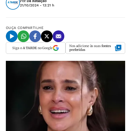
Por
Da Redação
21/10/2024 - 13:21 h
OUÇA
COMPARTILHE
Nos adicione às suas
fontes
Siga o
A TARDE
no Google
preferidas