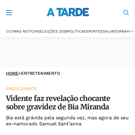
ÚLTIMAS NOTÍCIAS
ELEIÇÕES 2026
POLÍTICA
ESPORTES
SALVADOR
BAHIA
P
HOME
>
ENTRETENIMENTO
PREOCUPANTE
Vidente faz revelação chocante
sobre gravidez de Bia Miranda
Bia está grávida pela segunda vez, mas agora de seu
ex-namorado Samuel Sant'anna