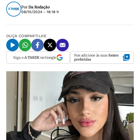
Por
Da Redação
08/10/2024 - 18:18 h
OUÇA
COMPARTILHE
Nos adicione às suas
fontes
Siga o
A TARDE
no Google
preferidas