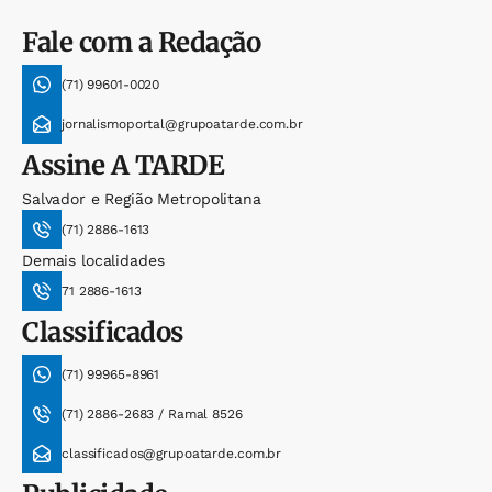
Fale com a Redação
(71) 99601-0020
jornalismoportal@grupoatarde.com.br
Assine
A TARDE
Salvador e Região Metropolitana
(71) 2886-1613
Demais localidades
71 2886-1613
Classificados
(71) 99965-8961
(71) 2886-2683 / Ramal 8526
classificados@grupoatarde.com.br