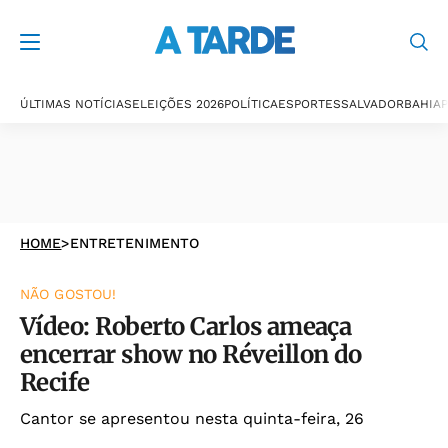
ÚLTIMAS NOTÍCIAS
ELEIÇÕES 2026
POLÍTICA
ESPORTES
SALVADOR
BAHIA
P
HOME
>
ENTRETENIMENTO
NÃO GOSTOU!
Vídeo: Roberto Carlos ameaça
encerrar show no Réveillon do
Recife
Cantor se apresentou nesta quinta-feira, 26