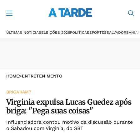
ÚLTIMAS NOTÍCIAS
ELEIÇÕES 2026
POLÍTICA
ESPORTES
SALVADOR
BAHIA
P
HOME
>
ENTRETENIMENTO
BRIGARAM?
Virginia expulsa Lucas Guedez após
briga: "Pega suas coisas"
Influenciadora contou motivo da discussão durante
o Sabadou com Virginia, do SBT