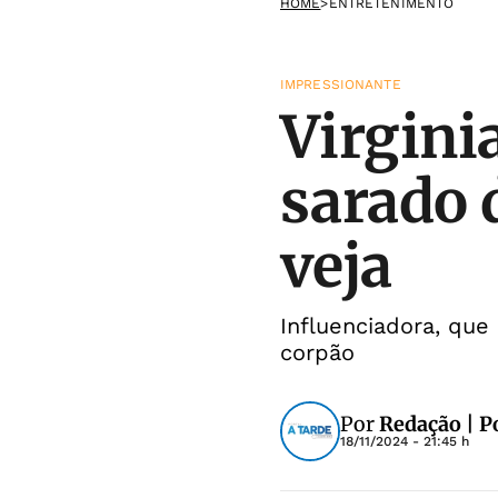
HOME
>
ENTRETENIMENTO
IMPRESSIONANTE
Virgini
sarado 
veja
Influenciadora, que
corpão
Por
Redação | P
18/11/2024 - 21:45 h