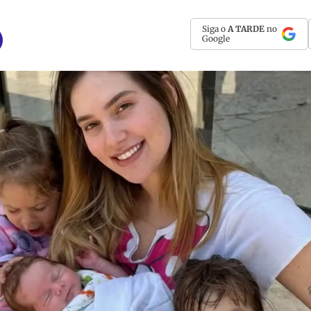
Siga o
A TARDE
no
Google