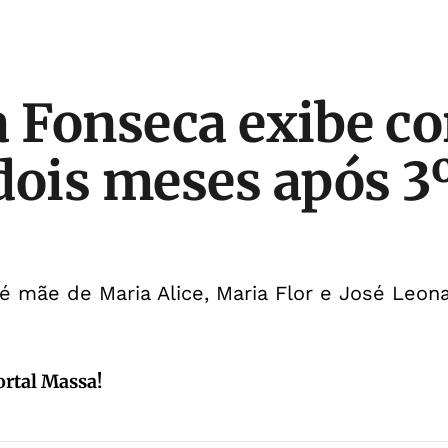
a Fonseca exibe c
dois meses após 3º
 é mãe de Maria Alice, Maria Flor e José Leo
ortal Massa!