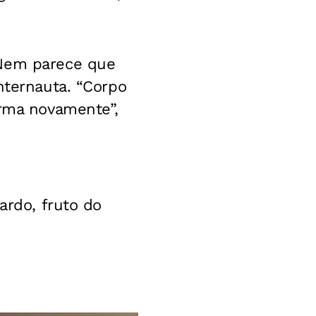
“Nem parece que
nternauta. “Corpo
orma novamente”,
ardo, fruto do