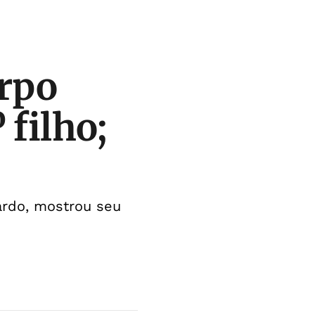
orpo
 filho;
nardo, mostrou seu