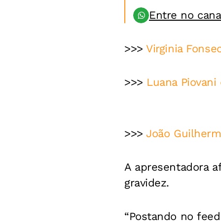
Entre no can
>>>
Virginia Fonse
>>>
Luana Piovani 
>>>
João Guilherm
A apresentadora af
gravidez.
“Postando no feed 