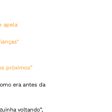
e apela
rianças"
os próximos”
como era antes da
guinha voltando”,