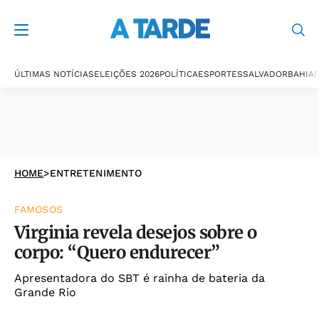
ÚLTIMAS NOTÍCIAS
ELEIÇÕES 2026
POLÍTICA
ESPORTES
SALVADOR
BAHIA
P
HOME
>
ENTRETENIMENTO
FAMOSOS
Virginia revela desejos sobre o
corpo: “Quero endurecer”
Apresentadora do SBT é rainha de bateria da
Grande Rio