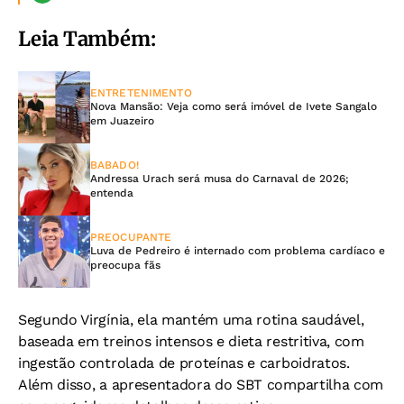
Leia Também:
ENTRETENIMENTO
Nova Mansão: Veja como será imóvel de Ivete Sangalo
em Juazeiro
BABADO!
Andressa Urach será musa do Carnaval de 2026;
entenda
PREOCUPANTE
Luva de Pedreiro é internado com problema cardíaco e
preocupa fãs
Segundo Virgínia, ela mantém uma rotina saudável,
baseada em treinos intensos e dieta restritiva, com
ingestão controlada de proteínas e carboidratos.
Além disso, a apresentadora do SBT compartilha com