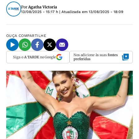
Por
Agatha Victoria
13/08/2025 - 15:17 h
| Atualizada em
13/08/2025 - 18:09
OUÇA
COMPARTILHE
Nos adicione às suas
fontes
Siga o
A TARDE
no Google
preferidas