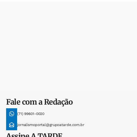
Fale com a Redação
(71) 99601-0020
jornalismoportal@grupoatarde.com.br
Assine
A TARDE