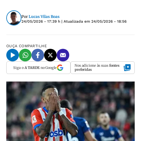
Por
Lucas Vilas Boas
24/05/2026 - 17:39 h
| Atualizada em
24/05/2026 - 18:56
OUÇA
COMPARTILHE
Nos adicione às suas
fontes
Siga o
A TARDE
no Google
preferidas