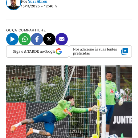
Por
Yuri Abreu
15/11/2025 - 12:46 h
OUÇA
COMPARTILHE
Nos adicione às suas
fontes
Siga o
A TARDE
no Google
preferidas