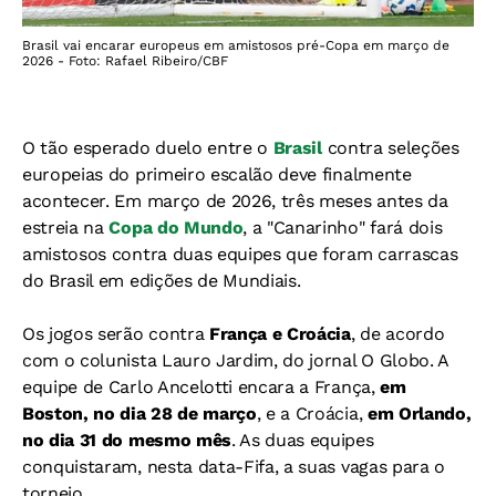
Brasil vai encarar europeus em amistosos pré-Copa em março de
2026 - Foto: Rafael Ribeiro/CBF
O tão esperado duelo entre o
Brasil
contra seleções
europeias do primeiro escalão deve finalmente
acontecer. Em março de 2026, três meses antes da
estreia na
Copa do Mundo
, a "Canarinho" fará dois
amistosos contra duas equipes que foram carrascas
do Brasil em edições de Mundiais.
Os jogos serão contra
França e Croácia
, de acordo
com o colunista Lauro Jardim, do jornal O Globo. A
equipe de Carlo Ancelotti encara a França,
em
Boston, no dia 28 de março
, e a Croácia,
em Orlando,
no dia 31 do mesmo mês
. As duas equipes
conquistaram, nesta data-Fifa, a suas vagas para o
torneio.