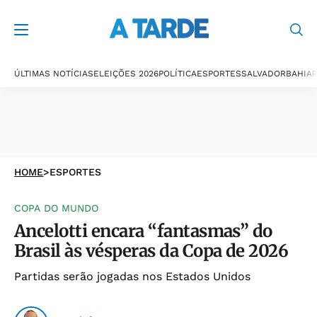
ÚLTIMAS NOTÍCIAS
ELEIÇÕES 2026
POLÍTICA
ESPORTES
SALVADOR
BAHIA
P
HOME
>
ESPORTES
COPA DO MUNDO
Ancelotti encara “fantasmas” do
Brasil às vésperas da Copa de 2026
Partidas serão jogadas nos Estados Unidos