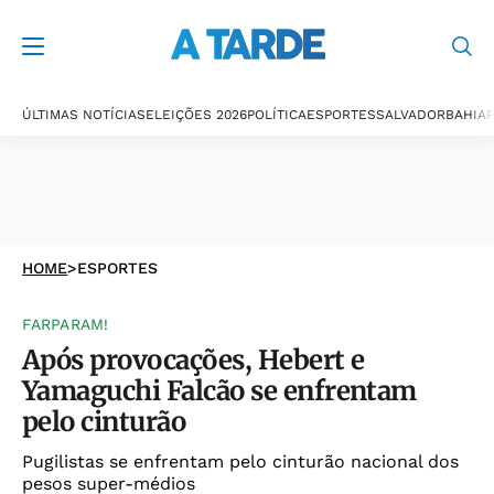
ÚLTIMAS NOTÍCIAS
ELEIÇÕES 2026
POLÍTICA
ESPORTES
SALVADOR
BAHIA
P
HOME
>
ESPORTES
FARPARAM!
Após provocações, Hebert e
Yamaguchi Falcão se enfrentam
pelo cinturão
Pugilistas se enfrentam pelo cinturão nacional dos
pesos super-médios