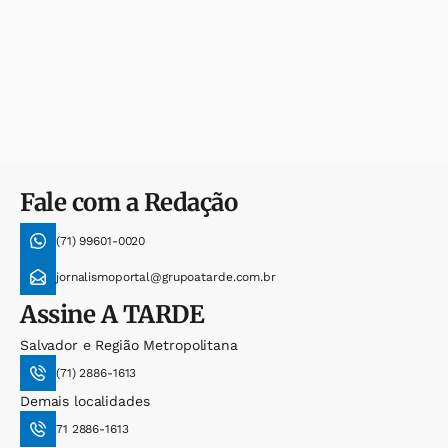
Fale com a Redação
(71) 99601-0020
jornalismoportal@grupoatarde.com.br
Assine
A TARDE
Salvador e Região Metropolitana
(71) 2886-1613
Demais localidades
71 2886-1613