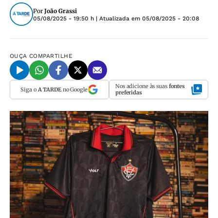
Por
João Grassi
05/08/2025 - 19:50 h
| Atualizada em
05/08/2025 - 20:08
OUÇA
COMPARTILHE
Nos adicione às suas
fontes
Siga o
A TARDE
no Google
preferidas