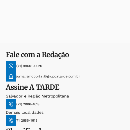
Fale com a Redação
(71) 99601-0020
jornalismoportal@grupoatarde.com.br
Assine
A TARDE
Salvador e Região Metropolitana
(71) 2886-1613
Demais localidades
71 2886-1613