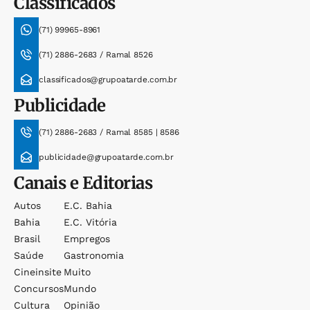
Classificados
(71) 99965-8961
(71) 2886-2683 / Ramal 8526
classificados@grupoatarde.com.br
Publicidade
(71) 2886-2683 / Ramal 8585 | 8586
publicidade@grupoatarde.com.br
Canais e Editorias
Autos
E.c. Bahia
Bahia
E.c. Vitória
Brasil
Empregos
Saúde
Gastronomia
Cineinsite
Muito
Concursos
Mundo
Cultura
Opinião