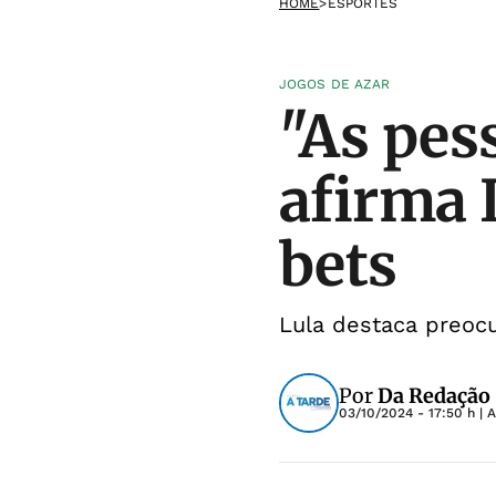
HOME
>
ESPORTES
JOGOS DE AZAR
"As pess
afirma 
bets
Lula destaca preoc
Por
Da Redação
03/10/2024 - 17:50 h
| 