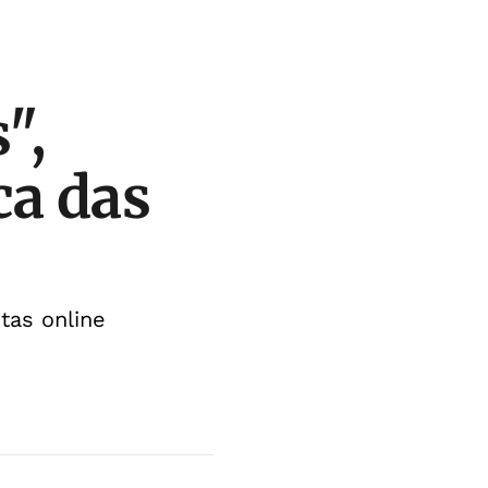
",
ca das
tas online