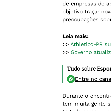
de empresas de ap
objetivo traçar no
preocupações sobr
Leia mais:
>>
Athletico-PR su
>>
Governo atuali
Tudo sobre
Espo
Entre no can
Durante o encontr
tem muita gente s