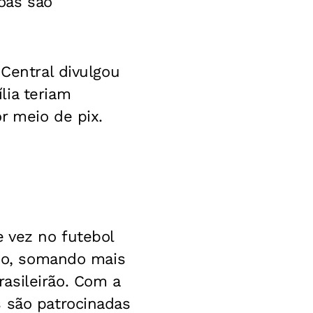
oas são
 Central divulgou
lia teriam
r meio de pix.
e vez no futebol
rio, somando mais
asileirão. Com a
s são patrocinadas