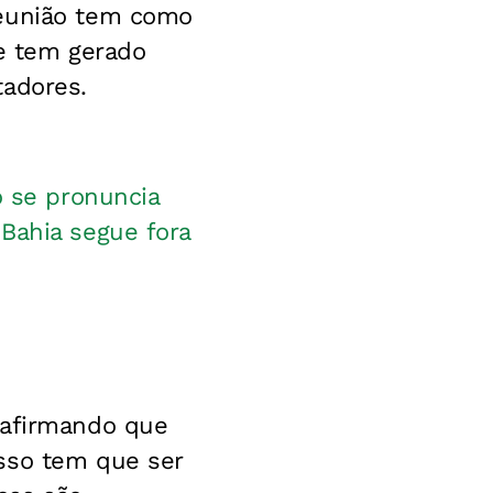
reunião tem como
ue tem gerado
tadores.
o se pronuncia
Bahia segue fora
 afirmando que
sso tem que ser