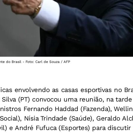
nte do Brasil - Foto: Carl de Souza / AFP
cas envolvendo as casas esportivas no Bras
Silva (PT) convocou uma reunião, na tarde
inistros Fernando Haddad (Fazenda), Welli
ocial), Nísia Trindade (Saúde), Geraldo Alc
vil) e André Fufuca (Esportes) para discuti