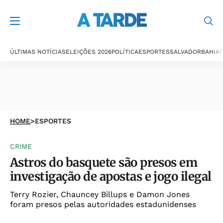
ÚLTIMAS NOTÍCIAS
ELEIÇÕES 2026
POLÍTICA
ESPORTES
SALVADOR
BAHIA
P
HOME
>
ESPORTES
CRIME
Astros do basquete são presos em
investigação de apostas e jogo ilegal
Terry Rozier, Chauncey Billups e Damon Jones
foram presos pelas autoridades estadunidenses