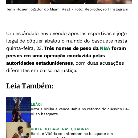
Terry Hozier, jogador do Miami Heat - Foto: Reprodução I Instagram
Um escândalo envolvendo apostas esportivas e jogo
ilegal de pôquer abalou o mundo do basquete nesta
quinta-feira, 23.
Três nomes de peso da
NBA
foram
presos em uma operação conduzida pelas
autoridades estadunidenses
, com duas acusações
diferentes em curso na justiça.
Leia Também:
LEÃO!
Vitória brilha e vence Bahia no retorno do clássico Ba-
Vi ao basquete
VOLTA DO BA-VI NAS QUADRAS!
Bahia e Vitória se enfrentam no basquete em