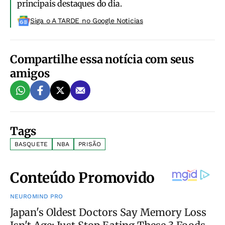
principais destaques do dia.
Siga o A TARDE no Google Noticias
Compartilhe essa notícia com seus
amigos
Tags
BASQUETE
NBA
PRISÃO