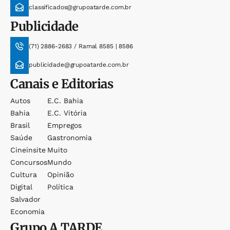
classificados@grupoatarde.com.br
Publicidade
(71) 2886-2683 / Ramal 8585 | 8586
publicidade@grupoatarde.com.br
Canais e Editorias
Autos
E.c. Bahia
Bahia
E.c. Vitória
Brasil
Empregos
Saúde
Gastronomia
Cineinsite
Muito
Concursos
Mundo
Cultura
Opinião
Digital
Política
Salvador
Economia
Grupo
A TARDE